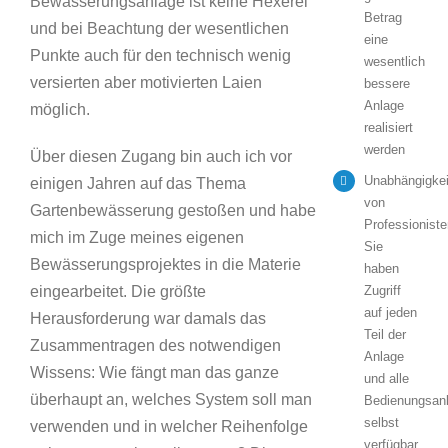
Bewässerungsanlage ist keine Hexerei
Betrag
und bei Beachtung der wesentlichen
eine
Punkte auch für den technisch wenig
wesentlich
versierten aber motivierten Laien
bessere
Anlage
möglich.
realisiert
werden
Über diesen Zugang bin auch ich vor
Unabhängigkei
einigen Jahren auf das Thema
von
Gartenbewässerung gestoßen und habe
Professioniste
mich im Zuge meines eigenen
Sie
Bewässerungsprojektes in die Materie
haben
eingearbeitet. Die größte
Zugriff
auf jeden
Herausforderung war damals das
Teil der
Zusammentragen des notwendigen
Anlage
Wissens: Wie fängt man das ganze
und alle
überhaupt an, welches System soll man
Bedienungsanl
selbst
verwenden und in welcher Reihenfolge
verfügbar.