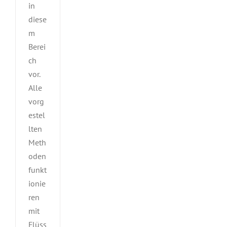
in
diese
m
Berei
ch
vor.
Alle
vorg
estel
lten
Meth
oden
funkt
ionie
ren
mit
Flüss