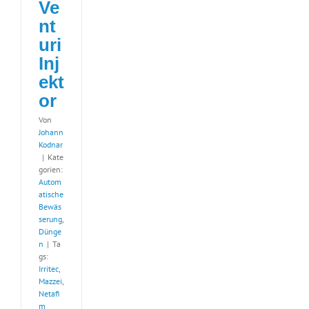
Ve
nt
uri
Inj
ekt
or
Von
Johann
Kodnar
|
Kate
gorien:
Autom
atische
Bewäs
serung
,
Dünge
n
|
Ta
gs:
Irritec
,
Mazzei
,
Netafi
m