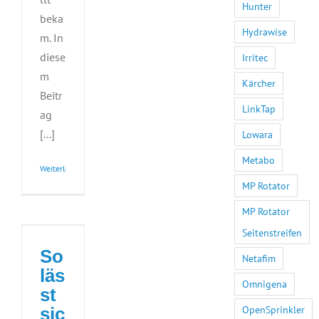
Hunter
beka
Hydrawise
m. In
diese
Irritec
m
Kärcher
Beitr
LinkTap
ag
[...]
Lowara
Metabo
Weiterlesen
MP Rotator
MP Rotator
Seitenstreifen
So
Netafim
läs
Omnigena
st
OpenSprinkler
sic