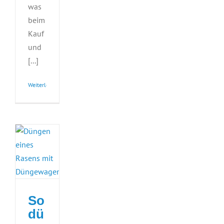
was
beim
Kauf
und
[...]
Weiterlesen
So
dü