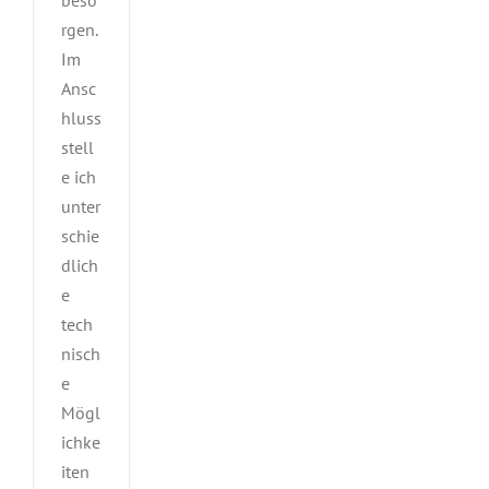
beso
rgen.
Im
Ansc
hluss
stell
e ich
unter
schie
dlich
e
tech
nisch
e
Mögl
ichke
iten