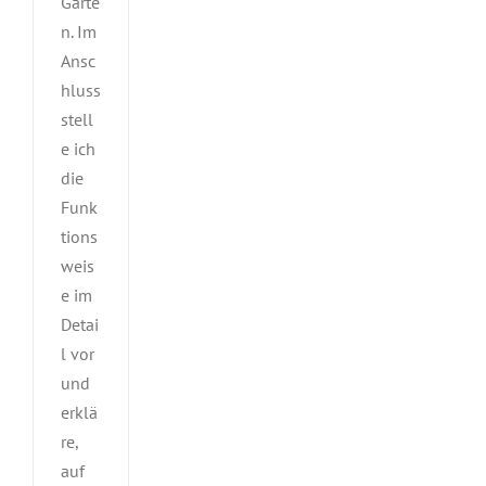
Garte
n. Im
Ansc
hluss
stell
e ich
die
Funk
tions
weis
e im
Detai
l vor
und
erklä
re,
auf