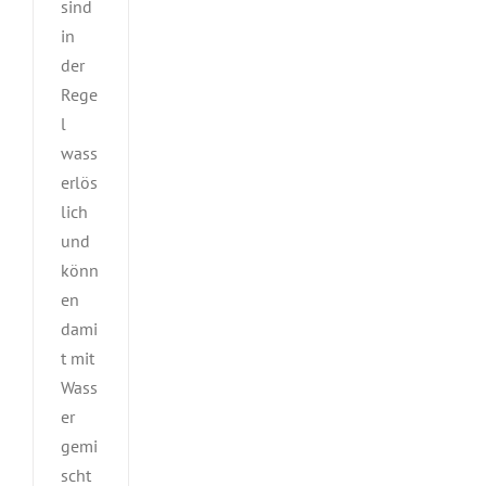
sind
in
der
Rege
l
wass
erlös
lich
und
könn
en
dami
t mit
Wass
er
gemi
scht