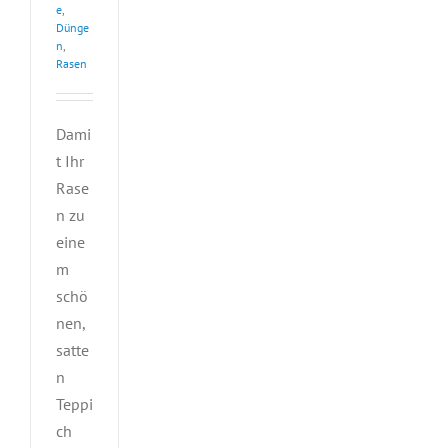
e
,
Dünge
n
,
Rasen
Dami
t Ihr
Rase
n zu
eine
m
schö
nen,
satte
n
Teppi
ch