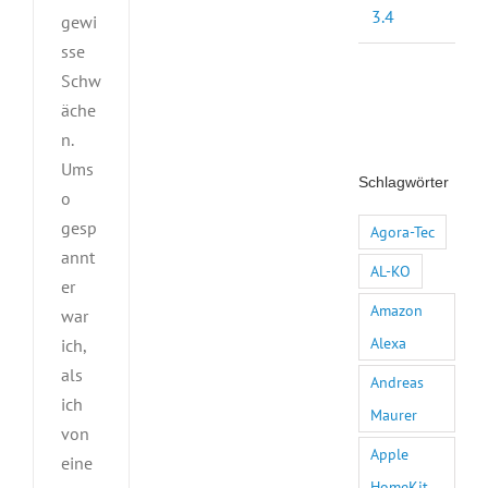
3.4
gewi
sse
Schw
äche
n.
Ums
Schlagwörter
o
gesp
Agora-Tec
annt
AL-KO
er
Amazon
war
Alexa
ich,
als
Andreas
ich
Maurer
von
Apple
eine
HomeKit