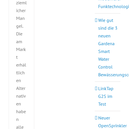
zieml
Funktechnolog
icher
Man
Wie gut
gel.
sind die 3
Die
neuen
am
Gardena
Mark
Smart
t
Water
erhäl
Control
tlich
Bewässerungsc
en
Alter
LinkTap
nativ
G2S im
en
Test
habe
Neuer
n
OpenSprinkler
alle