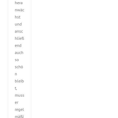
hera
nwäc
hst
und
ansc
hließ
end
auch
so
schö
n
bleib
t,
muss
er
regel
mäßi