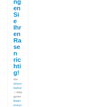
ng
en
Si
e
Ihr
en
Ra
se
n
ric
hti
g!
Von
Johann
Kodnar
|
Kate
gorien:
Boden
analys