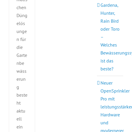
Gardena,
chen
Hunter,
Düng
Rain Bird
elös
oder Toro
unge
–
n für
Welches
die
Bewässerungss
Garte
ist das
nbe
beste?
wäss
erun
Neuer
g
OpenSprinkler
beste
Pro mit
ht
leistungsstärke
aktu
Hardware
ell
und
ein
modernerer