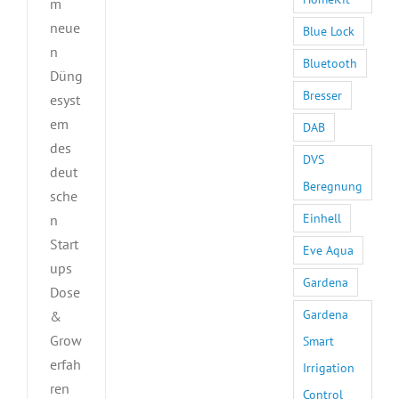
m
neue
Blue Lock
n
Bluetooth
Düng
Bresser
esyst
em
DAB
des
DVS
deut
Beregnung
sche
Einhell
n
Start
Eve Aqua
ups
Gardena
Dose
Gardena
&
Grow
Smart
erfah
Irrigation
ren
Control