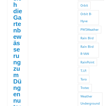
h
Orbit
die
Orbit B-
Ga
Hyve
rte
nb
PWSWeather
ew
Rain Bird
äs
Rain Bird
se
R-VAN
ru
ng
RainPoint
zu
T.I.P.
m
Toro
Dü
ng
Trotec
en
Weather
nu
Underground