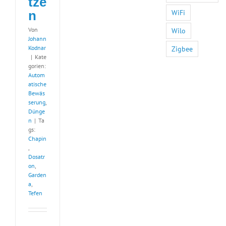
tze
WiFi
n
Von
Wilo
Johann
Kodnar
Zigbee
|
Kate
gorien:
Autom
atische
Bewäs
serung
,
Dünge
n
|
Ta
gs:
Chapin
,
Dosatr
on
,
Garden
a
,
Tefen