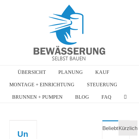
Zum
Inhalt
springen
ÜBERSICHT
PLANUNG
KAUF
MONTAGE + EINRICHTUNG
STEUERUNG
BRUNNEN + PUMPEN
BLOG
FAQ
Beliebt
Kürzlich
Un