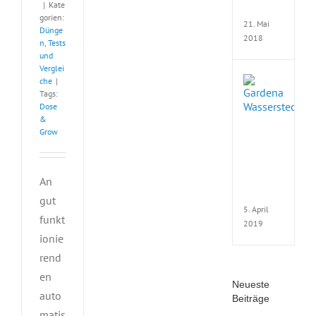
|
Kate
Wass
gorien:
21. Mai
Dünge
2018
n
,
Tests
und
Verglei
Wie
che
|
Tags:
funkt
Dose
eine
&
Wass
Grow
und
wofü
verw
man
An
sie?
gut
5. April
funkt
2019
ionie
rend
en
Neueste
auto
Beiträge
matis