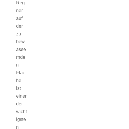
Reg
ner
auf
der
zu
bew
ässe
rnde
n
Fläc
he
ist
einer
der
wicht
igste
n