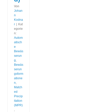
Von
Johan
n
Kodna
r
|
Kat
egorie
n:
Autom
atisch
e
Bewäs
serun
g
,
Bewäs
serun
gsform
atione
n
,
Match
ed
Precip
itation
(MPR)
,