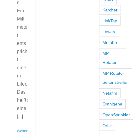
n.
Kärcher
Ein
Milli
LinkTap
mete
Lowara
r
Metabo
ents
prich
MP
t
Rotator
eine
MP Rotator
m
Seitenstreifen
Liter.
Das
Netafim
heißt
Omnigena
eine
OpenSprinkler
[...]
Orbit
Weiterlesen