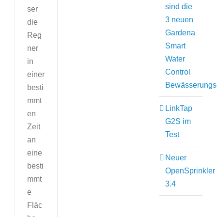
sind die
ser
3 neuen
die
Gardena
Reg
Smart
ner
Water
in
Control
einer
Bewässerungs
besti
mmt
LinkTap
en
G2S im
Zeit
Test
an
eine
Neuer
besti
OpenSprinkler
mmt
3.4
e
Fläc