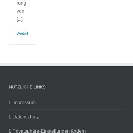
rung
von
[...]
Weiterlesen
NÜTZLICHE LINKS
Impressum
Datenschutz
Privatsphäre-Einstellungen ändern