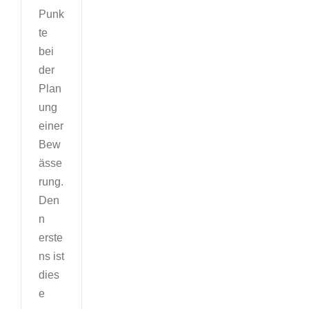
Punk
te
bei
der
Plan
ung
einer
Bew
ässe
rung.
Den
n
erste
ns ist
dies
e