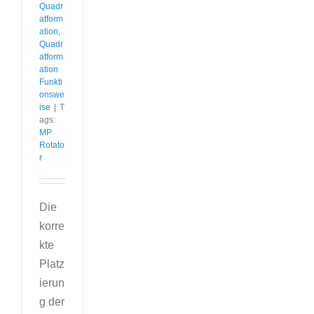
Quadr
atform
ation
,
Quadr
atform
ation
Funkti
onswe
ise
|
T
ags:
MP
Rotato
r
Die
korre
kte
Platz
ierun
g der