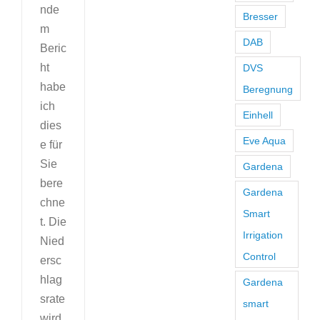
nde
Bresser
m
DAB
Beric
ht
DVS
habe
Beregnung
ich
Einhell
dies
Eve Aqua
e für
Sie
Gardena
bere
Gardena
chne
Smart
t. Die
Irrigation
Nied
Control
ersc
hlag
Gardena
srate
smart
wird