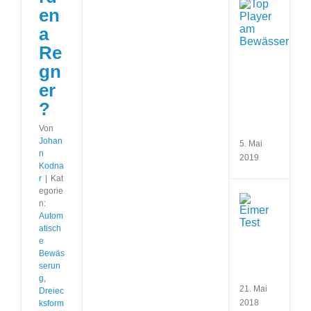
Übers
en
der
wicht
a
Anbie
Re
am
Bewä
gn
(Gar
er
Hunte
Rain
?
Bird,
Toro)
Von
Johan
5. Mai
n
2019
Kodna
r
|
Kat
egorie
Eime
n:
Test
Autom
zur
atisch
Fests
e
der
Bewäs
verf
serun
Wass
g
,
21. Mai
Dreiec
2018
ksform