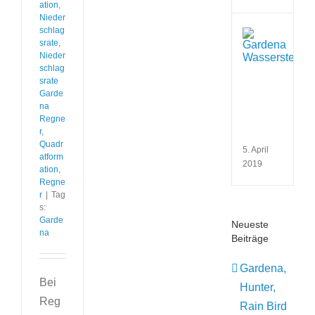
ation
,
Nieder
schlag
Wie
srate
,
funkt
Nieder
eine
schlag
Wass
srate
und
Garde
wofü
na
verw
Regne
man
r
,
sie?
Quadr
5. April
atform
2019
ation
,
Regne
r
|
Tag
s:
Garde
Neueste
na
Beiträge
Gardena,
Bei
Hunter,
Reg
Rain Bird