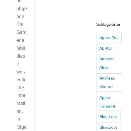
he
abge
ben.
Schlagwörter
Bei
Gard
Agora-Tec
ena
fehlt
AL-KO
dies
Amazon
e
Alexa
wes
Andreas
entli
Maurer
che
Infor
Apple
mati
HomeKit
on.
Blue Lock
In
folge
Bluetooth