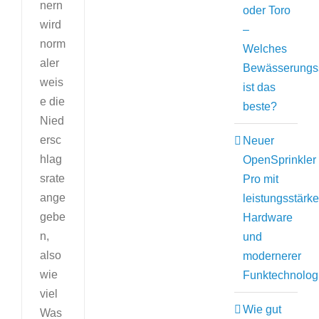
nern
oder Toro
wird
–
norm
Welches
aler
Bewässerungs
weis
ist das
e die
beste?
Nied
ersc
Neuer
hlag
OpenSprinkler
srate
Pro mit
ange
leistungsstärke
gebe
Hardware
n,
und
also
modernerer
wie
Funktechnolog
viel
Wie gut
Was