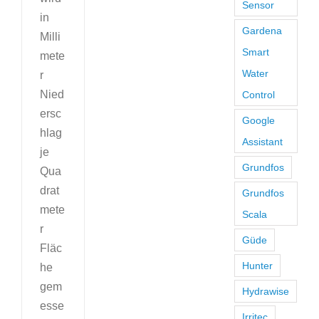
Sensor
in
Gardena
Milli
Smart
mete
Water
r
Nied
Control
ersc
Google
hlag
Assistant
je
Grundfos
Qua
drat
Grundfos
mete
Scala
r
Güde
Fläc
Hunter
he
gem
Hydrawise
esse
Irritec