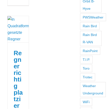
Orbit B-
Hyve
PWSWeather
Rain Bird
Rain Bird
R-VAN
RainPoint
Re
gn
T.I.P.
er
Toro
ric
Trotec
hti
g
Weather
pla
Underground
tzi
WiFi
er