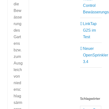
die
Control
Bew
Bewässerungs
ässe
LinkTap
rung
G2S im
des
Test
Gart
ens
Neuer
bzw.
OpenSprinkler
zum
3.4
Ausg
leich
von
nied
ersc
hlag
Schlagwörter
särm