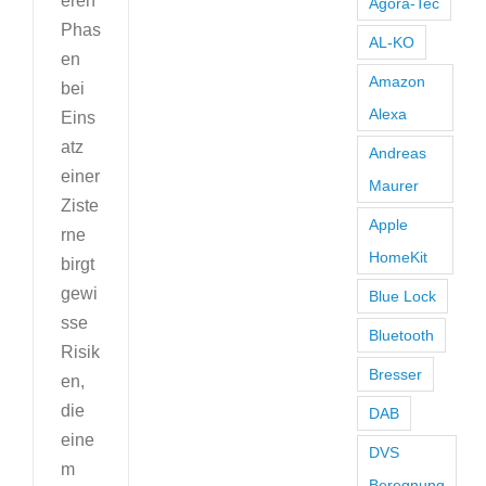
eren
Agora-Tec
Phas
AL-KO
en
Amazon
bei
Alexa
Eins
atz
Andreas
einer
Maurer
Ziste
Apple
rne
HomeKit
birgt
gewi
Blue Lock
sse
Bluetooth
Risik
Bresser
en,
die
DAB
eine
DVS
m
Beregnung