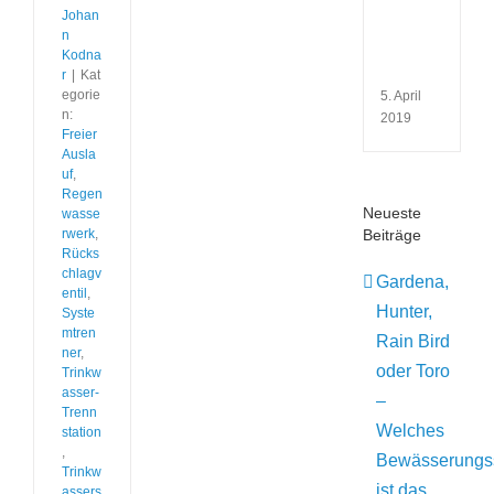
wofü
Johan
verw
n
man
Kodna
sie?
r
|
Kat
egorie
5. April
n:
2019
Freier
Ausla
uf
,
Regen
Neueste
wasse
rwerk
,
Beiträge
Rücks
chlagv
Gardena,
entil
,
Hunter,
Syste
mtren
Rain Bird
ner
,
oder Toro
Trinkw
asser-
–
Trenn
Welches
station
,
Bewässerungs
Trinkw
ist das
assers