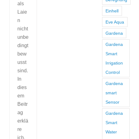
als
Einhell
Laie
n
Eve Aqua
nicht
Gardena
unbe
Gardena
dingt
bew
Smart
usst
Irrigation
sind.
Control
In
Gardena
dies
smart
em
Sensor
Beitr
ag
Gardena
erklä
Smart
re
Water
ich,