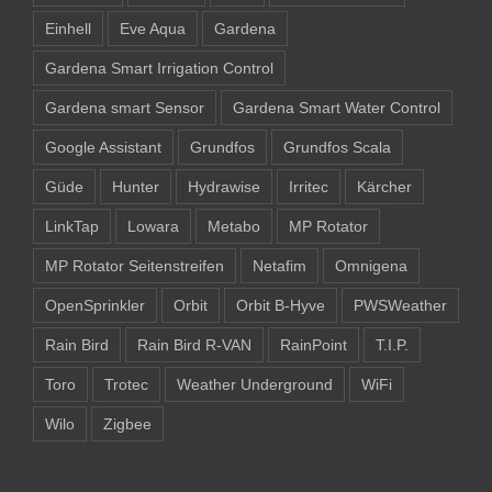
Einhell
Eve Aqua
Gardena
Gardena Smart Irrigation Control
Gardena smart Sensor
Gardena Smart Water Control
Google Assistant
Grundfos
Grundfos Scala
Güde
Hunter
Hydrawise
Irritec
Kärcher
LinkTap
Lowara
Metabo
MP Rotator
MP Rotator Seitenstreifen
Netafim
Omnigena
OpenSprinkler
Orbit
Orbit B-Hyve
PWSWeather
Rain Bird
Rain Bird R-VAN
RainPoint
T.I.P.
Toro
Trotec
Weather Underground
WiFi
Wilo
Zigbee