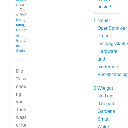
chutz
beste?
|
Tag
s:
DVS
Neuer
Bereg
nung
,
OpenSprinkler
Grundf
Pro mit
os
,
Grundf
leistungsstärke
os
Hardware
Scala
und
modernerer
Die
Funktechnolog
Verw
endu
Wie gut
ng
sind die
von
3 neuen
Trink
Gardena
wass
Smart
er für
Water