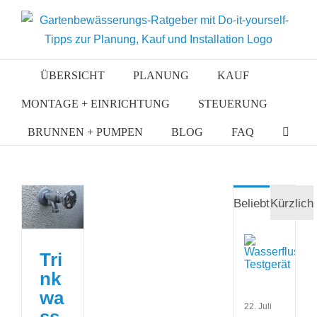
Zum
Inhalt
springen
ÜBERSICHT
PLANUNG
KAUF
MONTAGE + EINRICHTUNG
STEUERUNG
BRUNNEN + PUMPEN
BLOG
FAQ
Beliebt
Kürzlich
Wass
bei
Tri
best
nk
Wass
ermit
wa
22. Juli
ss