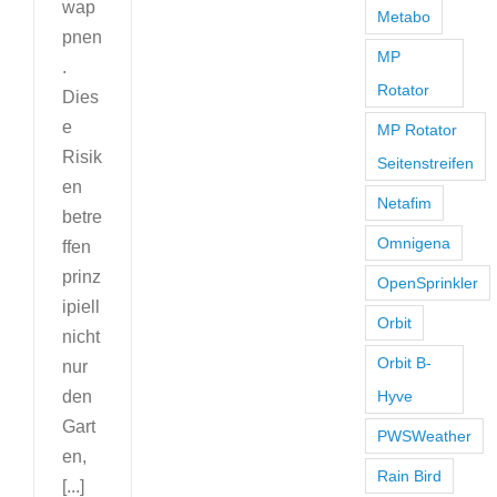
wap
Metabo
pnen
MP
.
Rotator
Dies
e
MP Rotator
Risik
Seitenstreifen
en
Netafim
betre
Omnigena
ffen
prinz
OpenSprinkler
ipiell
Orbit
nicht
Orbit B-
nur
den
Hyve
Gart
PWSWeather
en,
Rain Bird
[...]