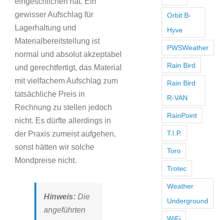
eingeschlichen hat. Ein
gewisser Aufschlag für
Orbit B-
Lagerhaltung und
Hyve
Materialbereitstellung ist
PWSWeather
normal und absolut akzeptabel
Rain Bird
und gerechtfertigt, das Material
mit vielfachem Aufschlag zum
Rain Bird
tatsächliche Preis in
R-VAN
Rechnung zu stellen jedoch
RainPoint
nicht. Es dürfte allerdings in
T.I.P.
der Praxis zumeist aufgehen,
sonst hätten wir solche
Toro
Mondpreise nicht.
Trotec
Weather
Hinweis:
Die
Underground
angeführten
WiFi