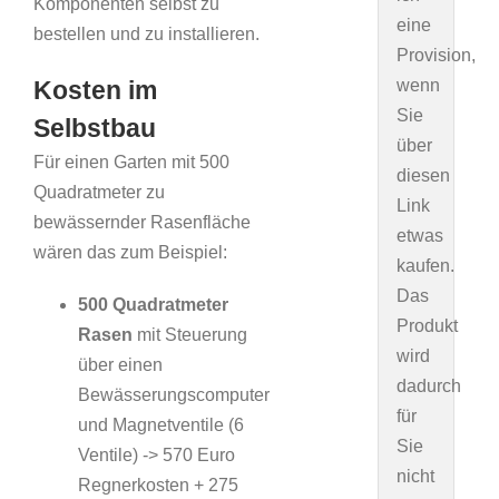
Komponenten selbst zu
eine
bestellen und zu installieren.
Provision,
wenn
Kosten im
Sie
Selbstbau
über
Für einen Garten mit 500
diesen
Quadratmeter zu
Link
bewässernder Rasenfläche
etwas
wären das zum Beispiel:
kaufen.
Das
500 Quadratmeter
Produkt
Rasen
mit Steuerung
wird
über einen
dadurch
Bewässerungscomputer
für
und Magnetventile (6
Sie
Ventile) -> 570 Euro
nicht
Regnerkosten + 275