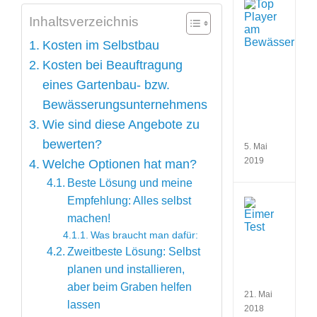
Übers
der
Inhaltsverzeichnis
wicht
Anbie
Kosten im Selbstbau
am
Kosten bei Beauftragung
Bewä
(Gar
eines Gartenbau- bzw.
Hunte
Bewässerungsunternehmens
Rain
Bird,
Wie sind diese Angebote zu
Toro)
bewerten?
5. Mai
2019
Welche Optionen hat man?
Beste Lösung und meine
Empfehlung: Alles selbst
Eime
Test
machen!
zur
Was braucht man dafür:
Fests
Zweitbeste Lösung: Selbst
der
verf
planen und installieren,
Wass
aber beim Graben helfen
21. Mai
lassen
2018