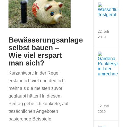
Bild
Wass
bei
best
Wass
ermit
22. Juli
2019
Bewässerungsanlage
selbst bauen –
Wie viel erspart
Verb
Gard
man sich?
Regn
und
Kurzantwort: In der Regel
Gard
Ansc
erstaunlich viel und deutlich
korre
mehr als die meisten zuvor
in
Liter
geglaubt hätten! In diesem
umre
Beitrag gebe ich konkrete, auf
12. Mai
tatsächlichen Angeboten
2019
basierende Beispiele.