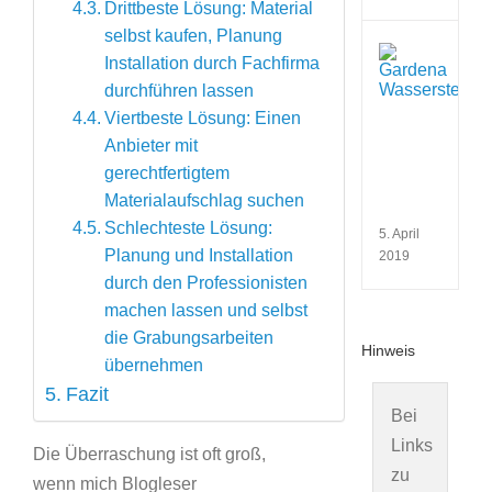
Drittbeste Lösung: Material
selbst kaufen, Planung
Wie
Installation durch Fachfirma
funkt
durchführen lassen
eine
Wass
Viertbeste Lösung: Einen
und
Anbieter mit
wofü
verw
gerechtfertigtem
man
Materialaufschlag suchen
sie?
Schlechteste Lösung:
5. April
Planung und Installation
2019
durch den Professionisten
machen lassen und selbst
die Grabungsarbeiten
Hinweis
übernehmen
Fazit
Bei
Links
Die Überraschung ist oft groß,
zu
wenn mich Blogleser