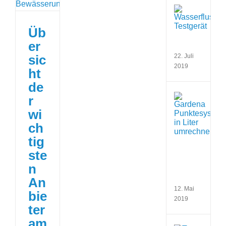
Wass
bei
best
Üb
Wass
er
ermit
sic
22. Juli
2019
ht
de
Verb
r
Gard
wi
Regn
und
ch
Gard
tig
Ansc
korre
ste
in
n
Liter
umre
An
12. Mai
bie
2019
ter
am