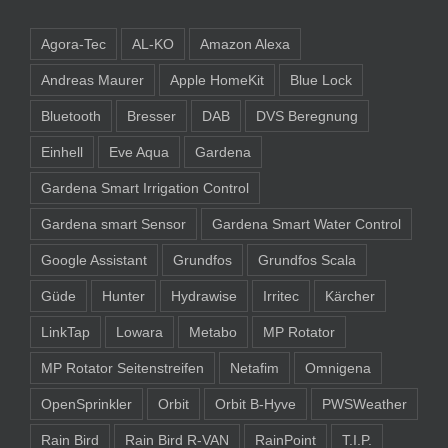
Agora-Tec
AL-KO
Amazon Alexa
Andreas Maurer
Apple HomeKit
Blue Lock
Bluetooth
Bresser
DAB
DVS Beregnung
Einhell
Eve Aqua
Gardena
Gardena Smart Irrigation Control
Gardena smart Sensor
Gardena Smart Water Control
Google Assistant
Grundfos
Grundfos Scala
Güde
Hunter
Hydrawise
Irritec
Kärcher
LinkTap
Lowara
Metabo
MP Rotator
MP Rotator Seitenstreifen
Netafim
Omnigena
OpenSprinkler
Orbit
Orbit B-Hyve
PWSWeather
Rain Bird
Rain Bird R-VAN
RainPoint
T.I.P.