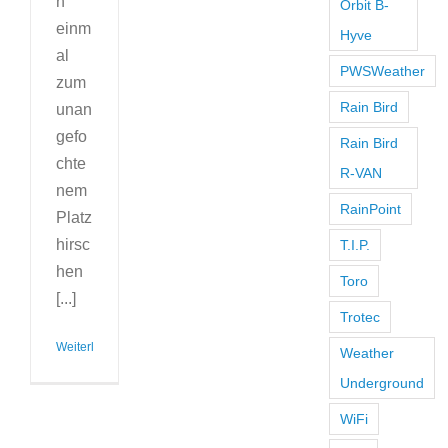
h
Orbit B-
einm
Hyve
al
PWSWeather
zum
Rain Bird
unan
gefo
Rain Bird
chte
R-VAN
nem
RainPoint
Platz
hirsc
T.I.P.
hen
Toro
[...]
Trotec
Weiterlesen
Weather
Underground
WiFi