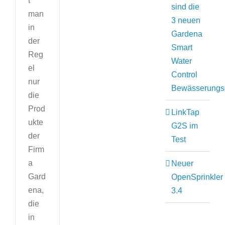
t
sind die
man
3 neuen
in
Gardena
der
Smart
Reg
Water
el
Control
nur
Bewässerungs
die
Prod
LinkTap
ukte
G2S im
der
Test
Firm
a
Neuer
Gard
OpenSprinkler
ena,
3.4
die
in