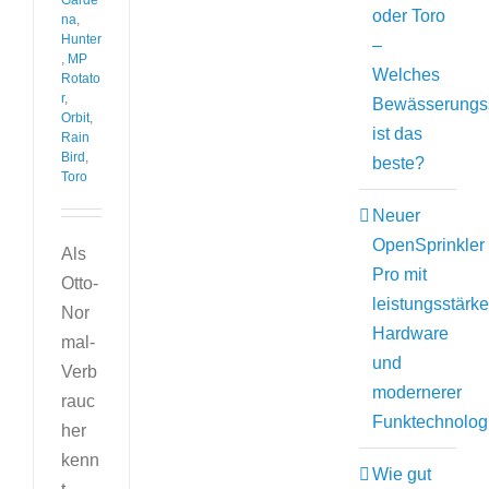
Garde
oder Toro
na
,
Hunter
–
,
MP
Welches
Rotato
r
,
Bewässerungs
Orbit
,
ist das
Rain
Bird
,
beste?
Toro
Neuer
OpenSprinkler
Als
Pro mit
Otto-
leistungsstärke
Nor
Hardware
mal-
und
Verb
modernerer
rauc
Funktechnolog
her
kenn
Wie gut