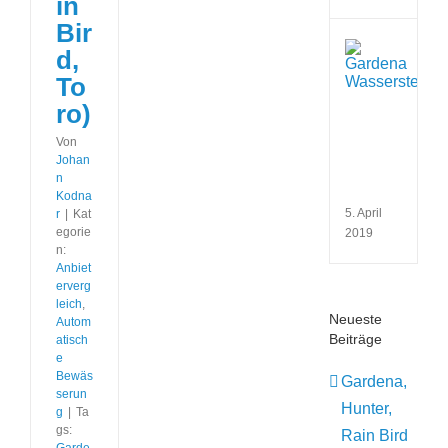
in
Bir
Wie
d,
funkt
To
eine
Wass
ro)
und
wofü
Von
verw
Johan
man
n
sie?
Kodna
5. April
r
|
Kat
egorie
2019
n:
Anbiet
erverg
leich
,
Neueste
Autom
Beiträge
atisch
e
Bewäs
Gardena,
serun
Hunter,
g
|
Ta
gs:
Rain Bird