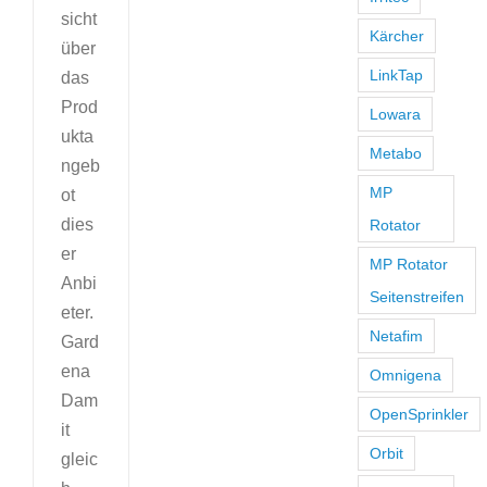
sicht
Kärcher
über
LinkTap
das
Prod
Lowara
ukta
Metabo
ngeb
MP
ot
dies
Rotator
er
MP Rotator
Anbi
Seitenstreifen
eter.
Netafim
Gard
ena
Omnigena
Dam
OpenSprinkler
it
Orbit
gleic