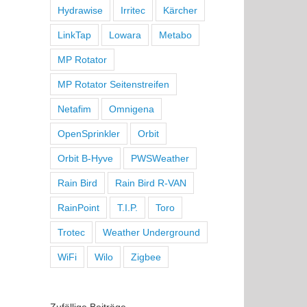
Hydrawise
Irritec
Kärcher
LinkTap
Lowara
Metabo
MP Rotator
MP Rotator Seitenstreifen
Netafim
Omnigena
OpenSprinkler
Orbit
Orbit B-Hyve
PWSWeather
Rain Bird
Rain Bird R-VAN
RainPoint
T.I.P.
Toro
Trotec
Weather Underground
WiFi
Wilo
Zigbee