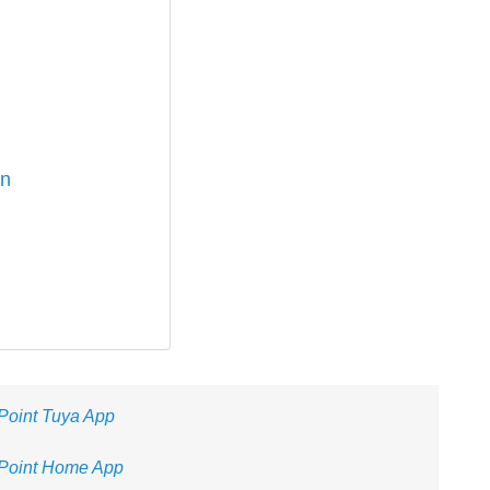
en
nPoint Tuya App
inPoint Home App