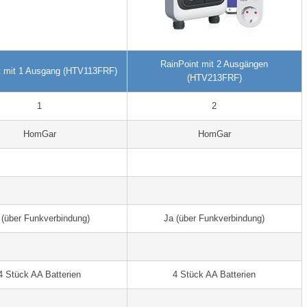
RainPoint mit 2 Ausgängen
t mit 1 Ausgang (HTV113FRF)
(HTV213FRF)
1
2
HomGar
HomGar
 (über Funkverbindung)
Ja (über Funkverbindung)
4 Stück AA Batterien
4 Stück AA Batterien