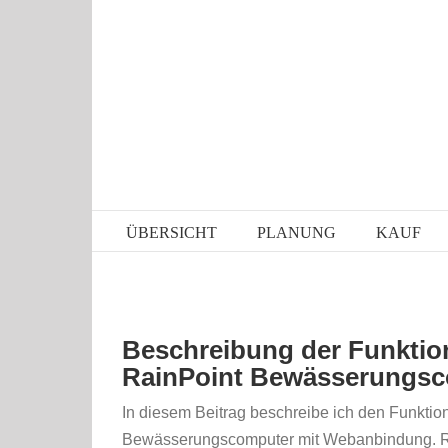
Zum
Inhalt
springen
ÜBERSICHT
PLANUNG
KAUF
Zeige
Beschreibung der Funktion
grösseres
RainPoint Bewässerungs
Bild
In diesem Beitrag beschreibe ich den Funkti
Bewässerungscomputer mit Webanbindung. Rai