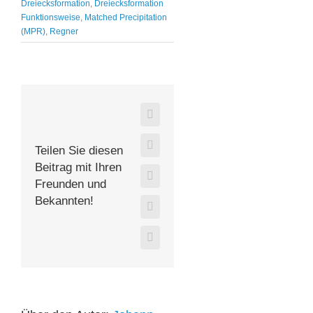
Dreiecksformation
,
Dreiecksformation
Funktionsweise
,
Matched Precipitation
(MPR)
,
Regner
Facebook
X
Teilen Sie diesen
Beitrag mit Ihren
WhatsApp
Freunden und
Bekannten!
Pinterest
E-
Mail