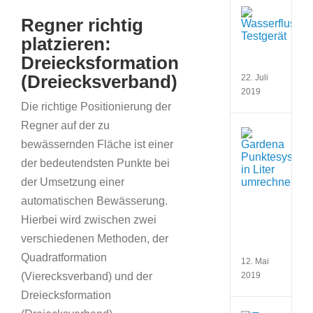
Bild
Wass
Regner richtig
bei
best
platzieren:
Wass
Dreiecksformation
ermit
(Dreiecksverband)
22. Juli
2019
Die richtige Positionierung der
Regner auf der zu
Verb
bewässernden Fläche ist einer
Gard
Regn
der bedeutendsten Punkte bei
und
der Umsetzung einer
Gard
Ansc
automatischen Bewässerung.
korre
Hierbei wird zwischen zwei
in
Liter
verschiedenen Methoden, der
umre
Quadratformation
12. Mai
(Vierecksverband) und der
2019
Dreiecksformation