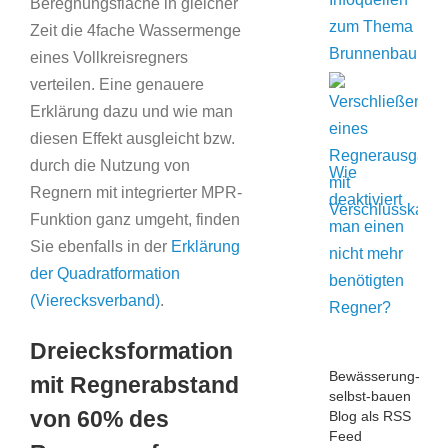
Beregnungsfläche in gleicher
zum Thema
Zeit die 4fache Wassermenge
Brunnenbau
eines Vollkreisregners
verteilen. Eine genauere
Erklärung dazu und wie man
diesen Effekt ausgleicht bzw.
durch die Nutzung von
Wie
Regnern mit integrierter MPR-
deaktiviert
Funktion ganz umgeht, finden
man einen
Sie ebenfalls in der
Erklärung
nicht mehr
der Quadratformation
benötigten
(Vierecksverband)
.
Regner?
Dreiecksformation
Bewässerung-
mit Regnerabstand
selbst-bauen
von 60% des
Blog als RSS
Feed