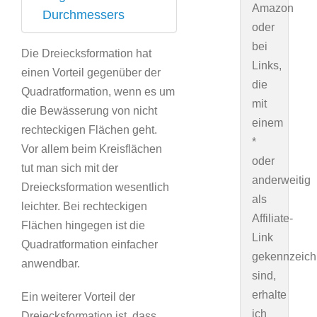
Amazon
Durchmessers
oder
bei
Die Dreiecksformation hat
Links,
einen Vorteil gegenüber der
die
Quadratformation, wenn es um
mit
die Bewässerung von nicht
einem
rechteckigen Flächen geht.
*
Vor allem beim Kreisflächen
oder
tut man sich mit der
anderweitig
Dreiecksformation wesentlich
als
leichter. Bei rechteckigen
Affiliate-
Flächen hingegen ist die
Link
Quadratformation einfacher
gekennzeich
anwendbar.
sind,
erhalte
Ein weiterer Vorteil der
ich
Dreiecksformation ist, dass