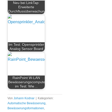
Neu bei LinkTap:
Erweiterte
Durchflussüberwachung
Im Test: Opensprinkler
Analog Sensor Board
RainPoint W-LAN
Bewässerungscomputer
im Test: Wie…
Von
Johann Kodnar
|
Kategorien:
Automatische Bewässerung
,
Bewässerungsformationen
,