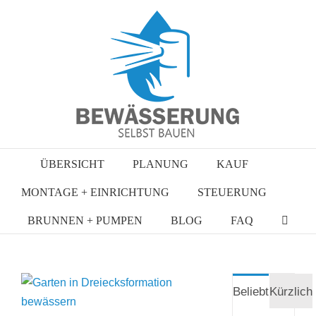
Zum
Inhalt
springen
ÜBERSICHT
PLANUNG
KAUF
MONTAGE + EINRICHTUNG
STEUERUNG
BRUNNEN + PUMPEN
BLOG
FAQ
Zeige
Beliebt
Kürzlich
grösseres