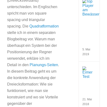
(Dreiecksverband)
Übers
der
unterschieden. Im Englischen
wicht
spricht man von square
Anbie
am
spacing und triangular
Bewä
spacing. Die
Quadratformation
(Gar
Hunte
stelle ich in einem separaten
Rain
Blogbeitrag vor. Warum man
Bird,
Toro)
überhaupt ein System bei der
5. Mai
Positionierung der Regner
2019
verwendet, erkläre ich im
Detail in den
Planungs-Seiten
.
Eime
In diesem Beitrag geht es um
Test
zur
die konkrete Anwendung der
Fests
Dreiecksformation: Wie sie
der
verf
funktioniert, wie man sie
Wass
konstruiert und wo sie Vorteile
21. Mai
gegenüber der
2018