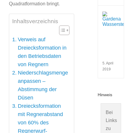
Quadratformation bringt.
Wie
funkt
Inhaltsverzeichnis
eine
Wass
und
Verweis auf
wofü
verw
Dreiecksformation in
man
den Betriebsdaten
sie?
5. April
von Regnern
2019
Niederschlagsmenge
anpassen –
Abstimmung der
Hinweis
Düsen
Dreiecksformation
Bei
mit Regnerabstand
Links
von 60% des
zu
Regnerwurf-