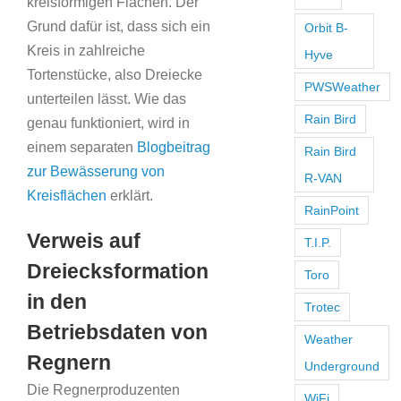
kreisförmigen Flächen. Der
Grund dafür ist, dass sich ein
Orbit B-
Kreis in zahlreiche
Hyve
Tortenstücke, also Dreiecke
PWSWeather
unterteilen lässt. Wie das
Rain Bird
genau funktioniert, wird in
einem separaten
Blogbeitrag
Rain Bird
zur Bewässerung von
R-VAN
Kreisflächen
erklärt.
RainPoint
Verweis auf
T.I.P.
Dreiecksformation
Toro
in den
Trotec
Betriebsdaten von
Weather
Regnern
Underground
Die Regnerproduzenten
WiFi