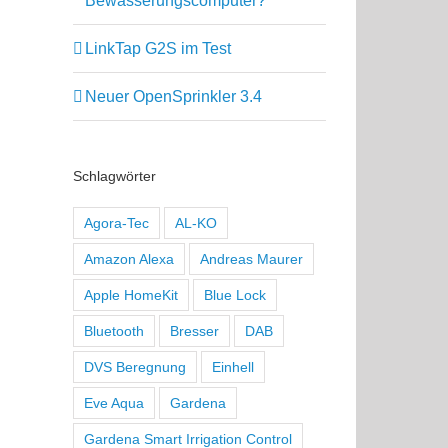
Bewässerungscomputer?
LinkTap G2S im Test
Neuer OpenSprinkler 3.4
Schlagwörter
Agora-Tec
AL-KO
Amazon Alexa
Andreas Maurer
Apple HomeKit
Blue Lock
Bluetooth
Bresser
DAB
DVS Beregnung
Einhell
Eve Aqua
Gardena
Gardena Smart Irrigation Control