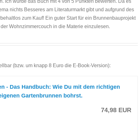
ein. Ich würde das Buch mit 4 von 5 Punkten bewerten. Da es
ma nichts Besseres am Literaturmarkt gibt und aufgrund des
rbehaltlos zum Kauf! Ein guter Start für ein Brunnenbauprojekt
f der Wohnzimmercouch in die Materie einzulesen.
llbar (bzw. um knapp 8 Euro die E-Book-Version):
n - Das Handbuch: Wie Du mit dem richtigen
eigenen Gartenbrunnen bohrst.
74,98 EUR