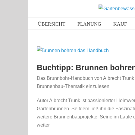
Zum
Inhalt
springen
ÜBERSICHT
PLANUNG
KAUF
Zeige
grösseres
Buchtipp: Brunnen bohre
Bild
Das Brunnbohr-Handbuch von Albrecht Trunk bi
Brunnenbau-Thematik einzulesen.
Autor Albrecht Trunk ist passionierter Heimw
Gartenbrunnen. Seitdem ließ ihn die Faszinati
weitere Brunnenbauprojekte. Seine im Laufe 
weiter.