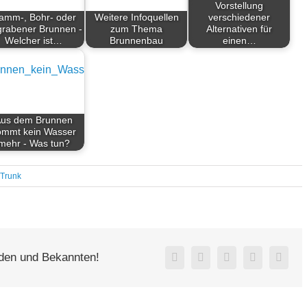
Vorstellung
amm-, Bohr- oder
Weitere Infoquellen
verschiedener
rabener Brunnen -
zum Thema
Alternativen für
Welcher ist…
Brunnenbau
einen…
us dem Brunnen
ommt kein Wasser
mehr - Was tun?
 Trunk
nden und Bekannten!
Facebook
X
WhatsApp
Pinterest
E-
Mail