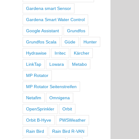
Gardena smart Sensor
Gardena Smart Water Control
Google Assistant
Grundfos
Grundfos Scala
Güde
Hunter
Hydrawise
Irritec
Kärcher
LinkTap
Lowara
Metabo
MP Rotator
MP Rotator Seitenstreifen
Netafim
Omnigena
OpenSprinkler
Orbit
Orbit B-Hyve
PWSWeather
Rain Bird
Rain Bird R-VAN