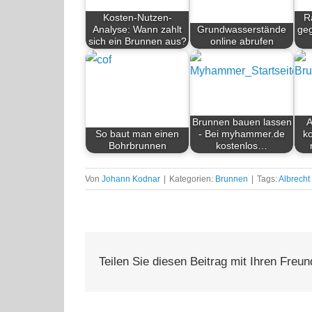
Kosten-Nutzen-
R
Analyse: Wann zahlt
Grundwasserstände
geg
sich ein Brunnen aus?
online abrufen
Brunnen bauen lassen
A
So baut man einen
- Bei myhammer.de
k
Bohrbrunnen
kostenlos…
Von
Johann Kodnar
|
Kategorien:
Brunnen
|
Tags:
Albrecht
Teilen Sie diesen Beitrag mit Ihren Freu