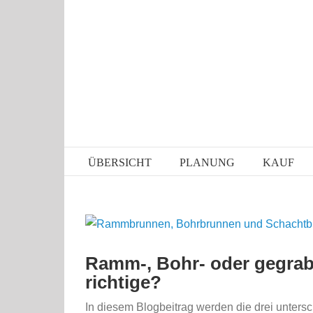
Zum
Inhalt
springen
ÜBERSICHT
PLANUNG
KAUF
Zeige
grösseres
Ramm-, Bohr- oder gegrab
Bild
richtige?
In diesem Blogbeitrag werden die drei untersc