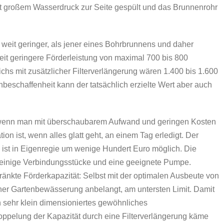
it großem Wasserdruck zur Seite gespült und das Brunnenrohr
eit geringer, als jener eines Bohrbrunnens und daher
eit geringere Förderleistung von maximal 700 bis 800
ichs mit zusätzlicher Filterverlängerung wären 1.400 bis 1.600
nbeschaffenheit kann der tatsächlich erzielte Wert aber auch
 wenn man mit überschaubarem Aufwand und geringen Kosten
ion ist, wenn alles glatt geht, an einem Tag erledigt. Der
 ist in Eigenregie um wenige Hundert Euro möglich. Die
 einige Verbindungsstücke und eine geeignete Pumpe.
ränkte Förderkapazität: Selbst mit der optimalen Ausbeute von
iner Gartenbewässerung anbelangt, am untersten Limit. Damit
 sehr klein dimensioniertes gewöhnliches
ppelung der Kapazität durch eine Filterverlängerung käme