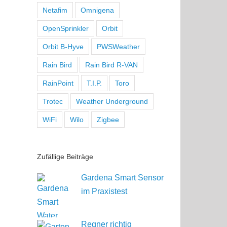
Netafim
Omnigena
OpenSprinkler
Orbit
Orbit B-Hyve
PWSWeather
Rain Bird
Rain Bird R-VAN
RainPoint
T.I.P.
Toro
Trotec
Weather Underground
WiFi
Wilo
Zigbee
Zufällige Beiträge
Gardena Smart Sensor
im Praxistest
Regner richtig